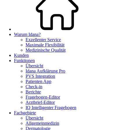
Warum Idana?
Exzellenter Service
Maximale Flexibilität
Medizinische Qualität
Kunden
Funktionen
Übersicht
Idana Aufklärung Pro
PVS Integration
Patienten App
Check-in
Berichte
Fragebogen-Editor
Arztbrief-Editor
IQ Intelligenter Fragebogen
Fachgebiete
Übersicht
Allgemeinmedizin
Dermatologie