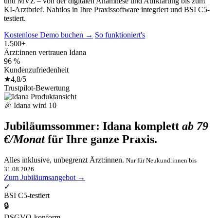
und MVZ – von der digitalen Anamnese und Aufklärung bis zum
KI-Arztbrief. Nahtlos in Ihre Praxissoftware integriert und BSI C5-
testiert.
Kostenlose Demo buchen →
So funktioniert's
1.500+
Ärzt:innen vertrauen Idana
96 %
Kundenzufriedenheit
★4,8/5
Trustpilot-Bewertung
🎉 Idana wird 10
Jubiläumssommer: Idana komplett
ab 79
€/Monat
für Ihre ganze Praxis.
Alles inklusive, unbegrenzt Ärzt:innen.
Nur für Neukund:innen bis
31.08.2026.
Zum Jubiläumsangebot →
✓
BSI C5-testiert
🔒
DSGVO-konform