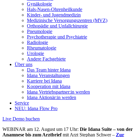
Gynäkologie
Hals-Nasen-Ohrenheilkunde
Kinder- und Jugendmedizin
Medizinische Versorgungs­zentren (MVZ)
Orthopädie und Unfallchirurgie
Pneumologie
Psychotherapie und Psychiatrie
Radiologie
Rheumatologie
Urologie
Andere Fachgebiete
Über uns
Das Team hinter Idana
Idana Veranstaltungen
Karriere bei Idana
Kooperation mit Idana
Idana Vertriebspartner:in werden
Idana Aktionär:in werden
Service
NEU: Idana Flow Pro
Live Demo buchen
WEBINAR am 12. August um 17 Uhr:
Die Idana Suite – von der
Anamnese bis zum Arztbrief
mit Arzt Stephan Schwer –
Zur