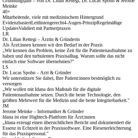
Gründungsjahr – von Dr. Lilian Rettegi, Dr. Lucas Spohn & Jerome
Meinke
40
+
Mitarbeitende, viele mit medizinischem Hintergrund
Evidenzbasiert
Leitliniengerecht
4-Augen-Prinzip
Regelmäßige
Updates
Validiert mit Partnerpraxen
LR
Dr. Lilian Rettegi – Ärztin & Gründerin
Als Ärzt:innen kennen wir den Bedarf in der Praxis
„Wir kennen das Problem, keine Zeit für die Patientenaufnahme zu
haben und den turbulenten Praxisalltag. Warum sollte das nicht
einfach eine Software übernehmen?"
LS
Dr. Lucas Spohn – Arzt & Gründer
Wir unterstützen Sie dabei, Ihre Patient:innen bestmöglich zu
versorgen
„Wir wollen mit Idana den Maßstab für die digitale
Patientenaufnahme setzen. Durch die beste Technologie, den
größten Mehrwert für die Medizin und die beste Integrierbarkeit."
JM
Jerome Meinke – Informatiker & Gründer
Idana ist eine Hightech-Plattform für Ärzt:innen
„Idana erzeugt einen übersichtlichen Bericht und dokumentiert die
Essenz in Echtzeit in der Praxissoftware. Eine Riesenerleichterung
für das Praxispersonal."