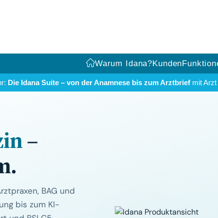
Warum Idana?
Kunden
Funktion
hr:
Die Idana Suite – von der Anamnese bis zum Arztbrief
mit Arz
zin
–
m.
 Arztpraxen, BAG und
ung bis zum KI-