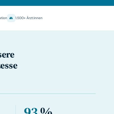
ation
👥
1.500+ Ärzt:innen
sere
zesse
93
%