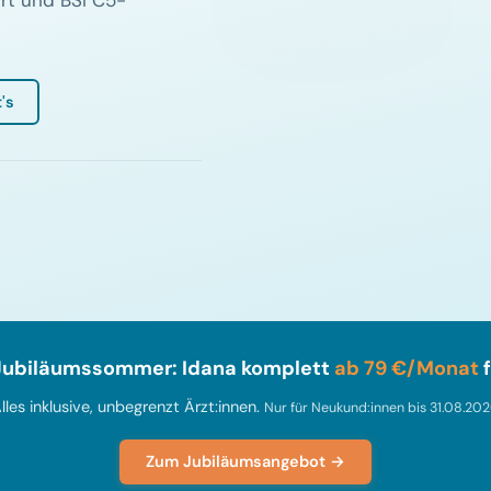
ert und BSI C5-
's
Jubiläumssommer: Idana komplett
ab 79 €/Monat
f
lles inklusive, unbegrenzt Ärzt:innen.
Nur für Neukund:innen bis 31.08.202
Zum Jubiläumsangebot →