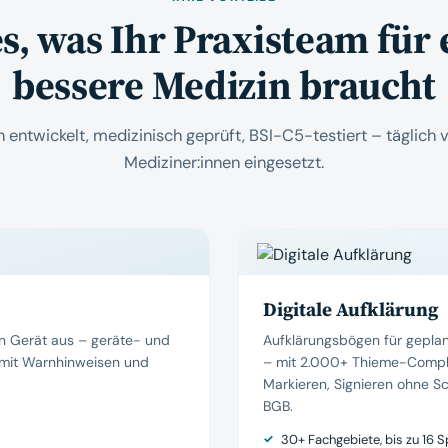
es, was Ihr Praxisteam für 
bessere Medizin braucht
n entwickelt, medizinisch geprüft, BSI-C5-testiert – täglich 
Mediziner:innen eingesetzt.
Digitale Aufklärung
en Gerät aus – geräte- und
Aufklärungsbögen für geplant
n mit Warnhinweisen und
– mit 2.000+ Thieme-Compli
Markieren, Signieren ohne 
BGB.
30+ Fachgebiete, bis zu 16 