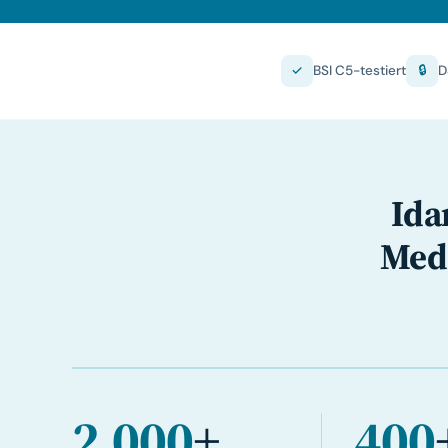
✓
BSI C5-testiert
🔒
D
Ida
Medi
2.000
+
400