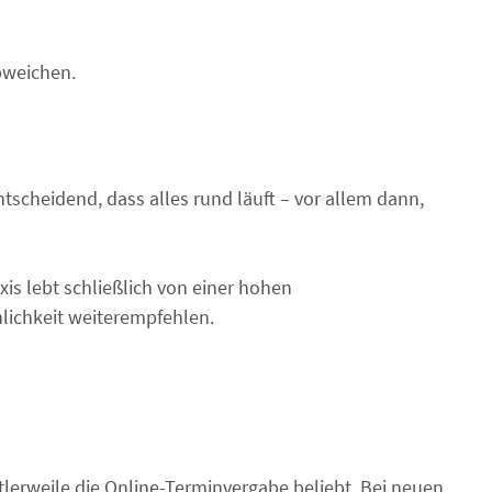
bweichen.
ntscheidend, dass alles rund läuft – vor allem dann,
is lebt schließlich von einer hohen
nlichkeit weiterempfehlen.
tlerweile die Online-Terminvergabe beliebt. Bei neuen