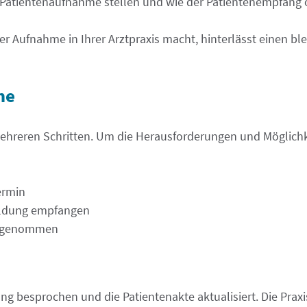
atientenaufnahme stellen und wie der Patientenempfang op
der Aufnahme in Ihrer Arztpraxis macht, hinterlässt einen b
me
hreren Schritten. Um die Herausforderungen und Möglichkeite
ermin
meldung empfangen
aufgenommen
ng besprochen und die Patientenakte aktualisiert. Die Prax