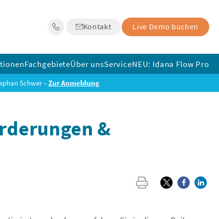
Kontakt
Live Demo buchen
tionen
Fachgebiete
Über uns
Service
NEU: Idana Flow Pro
tephan Schwer –
Zur Anmeldung
orderungen &