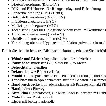
Berufsgenossenschaftliche Vorschriften für den Gesundheitsdie
Biostoffverordnung (BiostoffV)
DIN- und EN-Normen für Röntgenanlage und Beleuchtung
Landesbauordnung (LBO / BauO)
Gefahrstoffverordnung (GefStoffV)
Infektionsschutzgesetz (IfSG)
Medizinproduktegesetz (MPG)
Technische Regel für Biologische Arbeitsstoffe im Gesundhei
Trinkwasserverordnung (TrinkwV)
Unfallverhütungsvorschriften (BGV)
Verordnung über die Hygiene und Infektionsprävention in me
Damit Sie sich ein besseres Bild machen können, erhalten Sie nachfol
Wände und Böden:
fugendicht, leicht desinfizierbar
Raumhöhe:
mindestens 2,5 Meter bis 2,75 Meter
Beleuchtung:
blendfrei
Dekoration wie Bilder:
erlaubt
Mobiliar:
flüssigkeitsdichte Flächen, leicht zu reinigen und des
Teppiche:
nur in Sprechzimmern, nicht in Behandlungszimmer
Handwaschbecken:
in jedem Zimmer mit Patientenkontakt Pfl
Handtücher:
Einweg
Abfalleimer:
geschlossen, aus Metall oder Kunststoff, mit Fu
Möbel:
keine Polstermöbel
Liege:
mit breiter Papierrolle