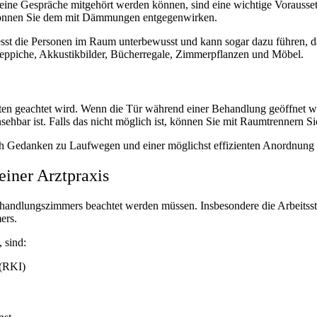
ass keine Gespräche mitgehört werden können, sind eine wichtige Voraus
können Sie dem mit Dämmungen entgegenwirken.
tresst die Personen im Raum unterbewusst und kann sogar dazu führen,
Teppiche, Akkustikbilder, Bücherregale, Zimmerpflanzen und Möbel.
ten geachtet wird. Wenn die Tür während einer Behandlung geöffnet wird
einsehbar ist. Falls das nicht möglich ist, können Sie mit Raumtrennern 
ch Gedanken zu Laufwegen und einer möglichst effizienten Anordnung
einer Arztpraxis
ehandlungszimmers beachtet werden müssen. Insbesondere die Arbeitsstät
ers.
 sind:
 (RKI)