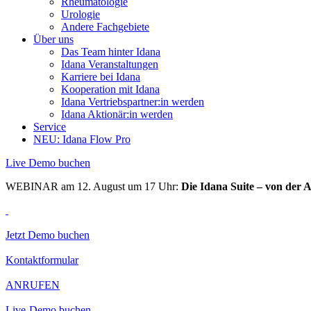
Rheumatologie
Urologie
Andere Fachgebiete
Über uns
Das Team hinter Idana
Idana Veranstaltungen
Karriere bei Idana
Kooperation mit Idana
Idana Vertriebspartner:in werden
Idana Aktionär:in werden
Service
NEU: Idana Flow Pro
Live Demo buchen
WEBINAR am 12. August um 17 Uhr:
Die Idana Suite – von der 
Jetzt Demo buchen
Kontaktformular
ANRUFEN
Live-Demo buchen