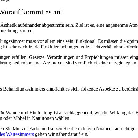
 Worauf kommt es an?
Ästhetik aufeinander abgestimmt sein. Ziel ist es, eine angenehme Atm
esprechungszimmer.
dlungszimmer muss vor allem eins sein: funktional. Es müssen die opti
t sehr wichtig, da für Untersuchungen gute Lichtverhältnisse erforder
gen erfüllen. Gesetze, Verordnungen und Empfehlungen müssen eingeha
ührung bedienbar sind. Arztpraxen sind verpflichtet, einen Hygienepl
s Behandlungszimmers empfiehlt es sich, folgende Aspekte zu berücksi
r Wände und Einrichtung ist ausschlaggebend, welche Wirkung das B
n oder Möbel in Naturtönen wählen.
Sie Mut zur Farbe und setzen Sie die richtigen Nuancen an richtiger S
 des Wartezimmers
gehen wir näher darauf ein.