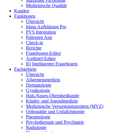
Maximale Flexibilität
Medizinische Qualität
Kunden
Funktionen
Übersicht
Idana Aufklärung Pro
PVS Integration
Patienten App
Check-in
Berichte
Fragebogen-Editor
Arztbrief-Editor
IQ Intelligenter Fragebogen
Fachgebiete
Übersicht
Allgemeinmedizin
Dermatologie
Gynäkologie
Hals-Nasen-Ohrenheilkunde
Kinder- und Jugendmedizin
Medizinische Versorgungs­zentren (MVZ)
Orthopädie und Unfallchirurgie
Pneumologie
Psychotherapie und Psychiatrie
Radiologie